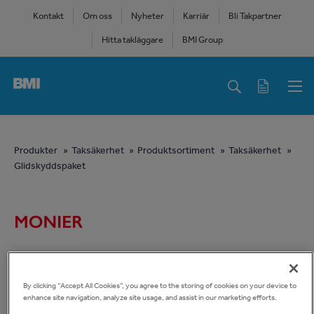
Skip
Kontakt
Om oss
Nyheter
Karriär
Bli Takpartner
to
Hitta takläggare
BMI Group
main
content
Main
navigation
You
Produkter
Taksäkerhet
Produktsortiment
Taksäkerhet
Glidskyddspaket
are
here
By clicking “Accept All Cookies”, you agree to the storing of cookies on your device to
enhance site navigation, analyze site usage, and assist in our marketing efforts.