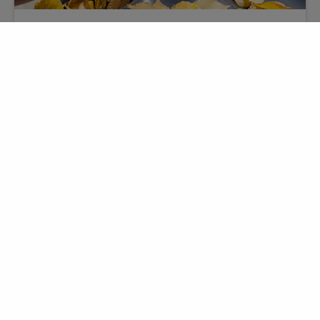
Takvård
Förmodligen är taket den mest slitstarka delen av
ditt hus. Det ska stå emot väder och vind och det
ska vara snyggt. Genom att vårda och kontrollera
ditt tak regelbundet kan du förlänga dess livslängd
avsevärt.
Läs mer