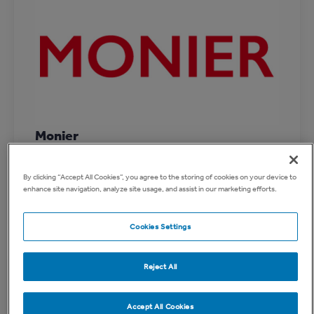
Monier
Erbjuder kompletta taklösningar av både tegel
och betong, tillsammans med
By clicking “Accept All Cookies”, you agree to the storing of cookies on your device to
enhance site navigation, analyze site usage, and assist in our marketing efforts.
underlagsprodukter och taksäkerhet.
Cookies Settings
Reject All
Accept All Cookies