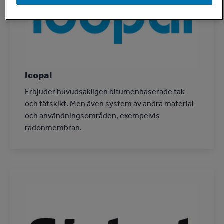
Icopal
Erbjuder huvudsakligen bitumenbaserade tak
och tätskikt. Men även system av andra material
och användningsområden, exempelvis
radonmembran.