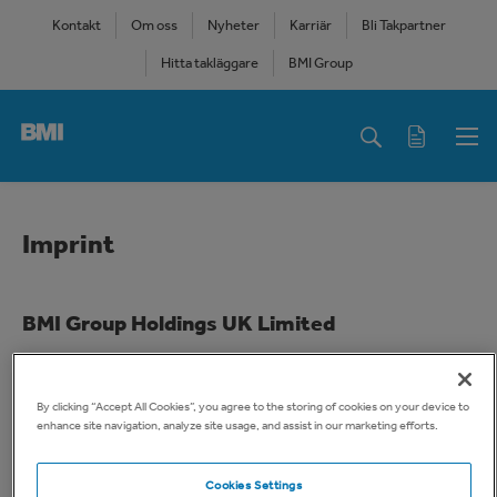
Skip
Kontakt
Om oss
Nyheter
Karriär
Bli Takpartner
to
Hitta takläggare
BMI Group
main
content
Main
navigation
Imprint
BMI Group Holdings UK Limited
Organisationsnummer:
09984607
By clicking “Accept All Cookies”, you agree to the storing of cookies on your device to
Företagssäte:
enhance site navigation, analyze site usage, and assist in our marketing efforts.
20 Air Street 5th Floor
London
Cookies Settings