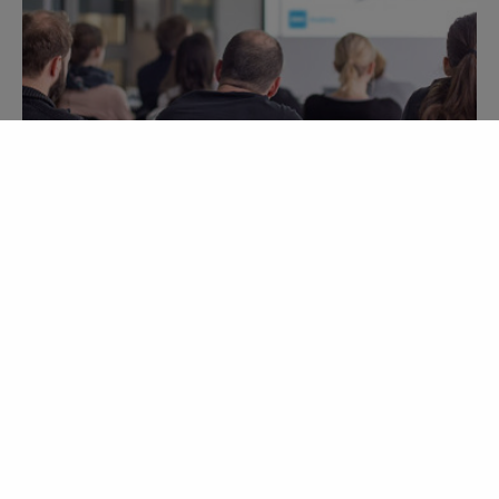
Så här ansöker du
En Takpartner kännetecknas av hantverksstolthet och en
seriös inställning till yrket. För att ert företag ska bli en
Monier Takpartner ska minst två anställda och verksamma
takläggare genomföra diplomeringen.
Det grundläggande kravet för att kunna bli Takpartner är
att takläggning utgör en betydande del av er verksamhet
som ni har bedrivit med god ekonomi under en längre tid.