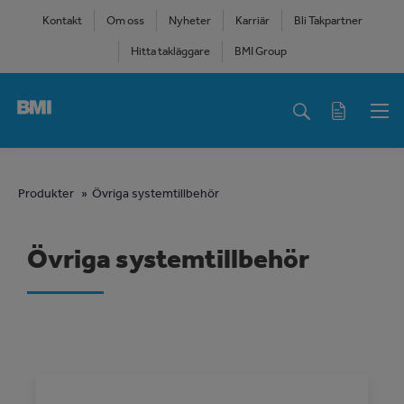
Skip
Kontakt
Om oss
Nyheter
Karriär
Bli Takpartner
to
Hitta takläggare
BMI Group
main
content
Main
navigation
You
Produkter
Övriga systemtillbehör
are
Övriga systemtillbehör
here