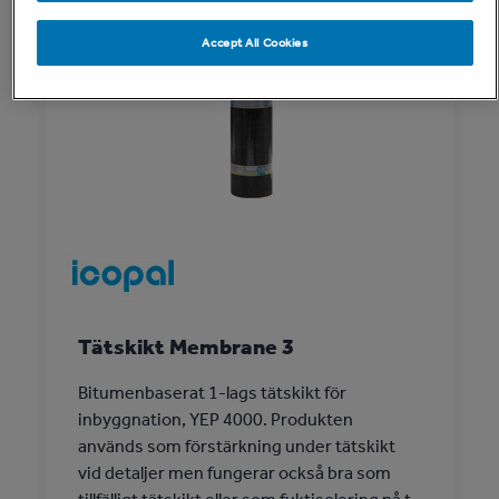
Accept All Cookies
Tätskikt Membrane 3
Bitumenbaserat 1-lags tätskikt för
inbyggnation, YEP 4000. Produkten
används som förstärkning under tätskikt
vid detaljer men fungerar också bra som