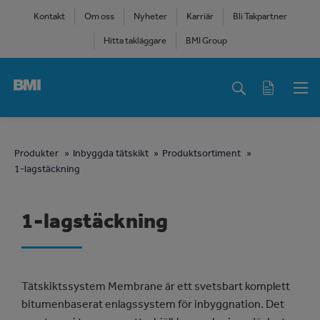
Skip
Kontakt
Om oss
Nyheter
Karriär
Bli Takpartner
to
Hitta takläggare
BMI Group
main
content
Main
navigation
You
Produkter
Inbyggda tätskikt
Produktsortiment
1-lagstäckning
are
here
1-lagstäckning
Tätskiktssystem Membrane är ett svetsbart komplett
bitumenbaserat enlagssystem för inbyggnation. Det