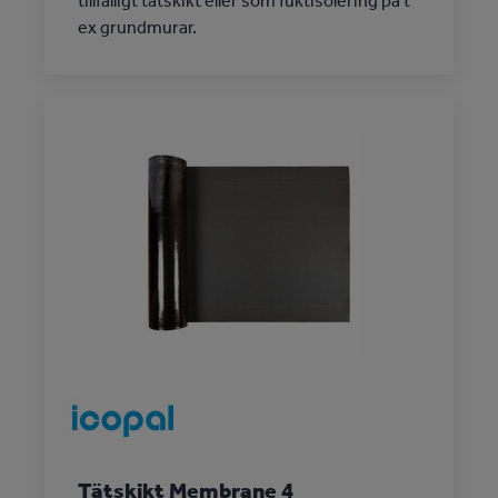
tillfälligt tätskikt eller som fuktisolering på t
ex grundmurar.
Tätskikt Membrane 4