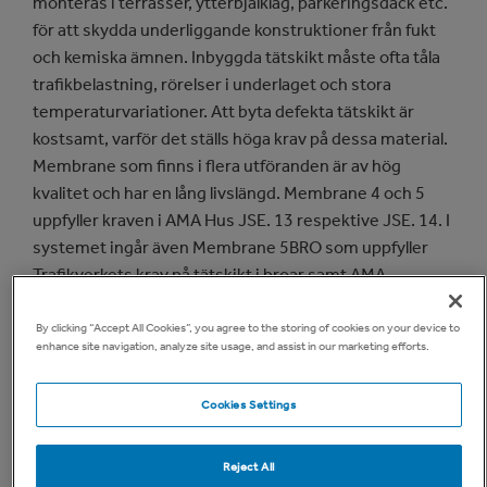
monteras i terrasser, ytterbjälklag, parkeringsdäck etc.
för att skydda underliggande konstruktioner från fukt
och kemiska ämnen. Inbyggda tätskikt måste ofta tåla
trafikbelastning, rörelser i underlaget och stora
temperaturvariationer. Att byta defekta tätskikt är
kostsamt, varför det ställs höga krav på dessa material.
Membrane som finns i flera utföranden är av hög
kvalitet och har en lång livslängd. Membrane 4 och 5
uppfyller kraven i AMA Hus JSE. 13 respektive JSE. 14. I
systemet ingår även Membrane 5BRO som uppfyller
Trafikverkets krav på tätskikt i broar samt AMA
Anläggning JB. 1 och JBE. 1.
By clicking “Accept All Cookies”, you agree to the storing of cookies on your device to
enhance site navigation, analyze site usage, and assist in our marketing efforts.
Cookies Settings
Reject All