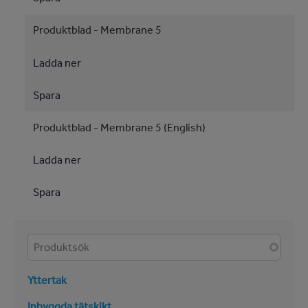
Produktblad - Membrane 5
Ladda ner
Spara
Produktblad - Membrane 5 (English)
Ladda ner
Spara
Produkter
Yttertak
Inbyggda tätskikt