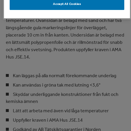
Accept All Cookies
med SBS-modifierad bitumen på båda sidor, vilket gör att
produkten förblir elastisk även vid mycket låga
temperaturer. Ovansidan är belagd med sand och har två
längsgående gula markeringslinjer för överlägget,
placerade 10 cm in från kanten. Undersidan är belagd med
en lättsmält polypropenfolie och är rillmönstrad för snabb
och effektiv svetsning. Produkten uppfyller kraven i AMA
Hus JSE.14.
Kan läggas på alla normalt förekommande underlag
Kan användas i gröna tak med lutning <3,6°
Skyddar underliggande konstruktioner från fukt och
kemiska ämnen
Lätt att arbeta med även vid låga temperaturer
Uppfyller kraven i AMA Hus JSE.14
Godkänd av AB Tätskiktsgarantier i Norden