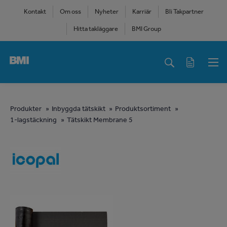
Skip
Kontakt
Om oss
Nyheter
Karriär
Bli Takpartner
to
Hitta takläggare
BMI Group
main
content
Main
navigation
You
Produkter
Inbyggda tätskikt
Produktsortiment
1-lagstäckning
Tätskikt Membrane 5
are
here