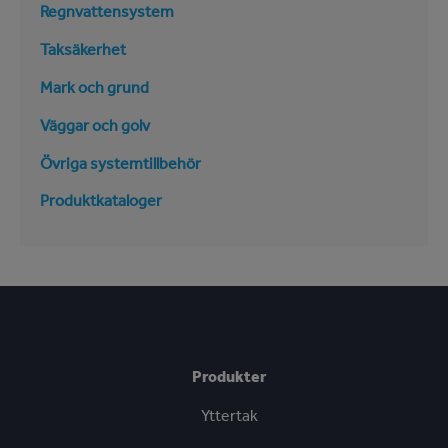
Regnvattensystem
Taksäkerhet
Mark och grund
Väggar och golv
Övriga systemtillbehör
Produktkataloger
Produkter
Yttertak