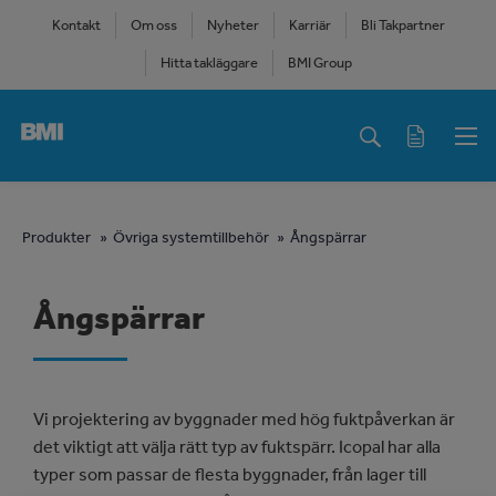
Skip
Kontakt
Om oss
Nyheter
Karriär
Bli Takpartner
to
Hitta takläggare
BMI Group
main
content
Main
navigation
You
Produkter
Övriga systemtillbehör
Ångspärrar
are
Ångspärrar
here
Vi projektering av byggnader med hög fuktpåverkan är
det viktigt att välja rätt typ av fuktspärr. Icopal har alla
typer som passar de flesta byggnader, från lager till