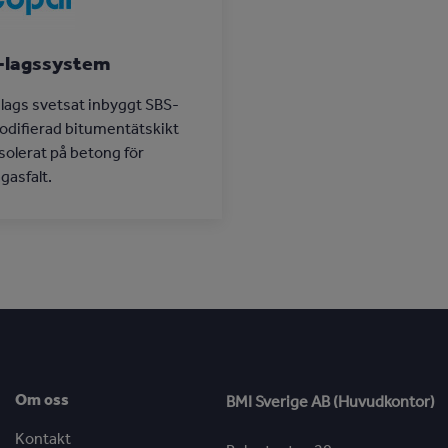
-lagssystem
lags svetsat inbyggt SBS-
difierad bitumentätskikt
solerat på betong för
gasfalt.
Om oss
BMI Sverige AB (Huvudkontor)
Kontakt