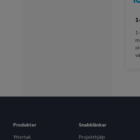
1
1-
mo
oi
vä
Produkter
Snabblänkar
Yttertak
Projekthjälp