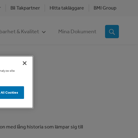
r
Bli Takpartner
Hitta takläggare
BMI Group
barhet & Kvalitet
Mina Dokument
nalyze site
All Cookies
n med lång historia som lämpar sig till