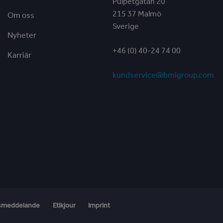
Pulpetgatan 20
215 37 Malmö
Om oss
Sverige
Nyheter
+46 (0) 40-24 74 00
Karriär
kundservice@bmigroup.com
etsmeddelande
Etikjour
Imprint