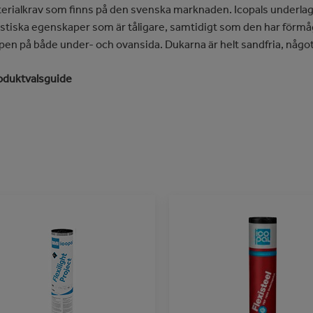
erialkrav som finns på den svenska marknaden. Icopals underlag
stiska egenskaper som är tåligare, samtidigt som den har förmåga 
pen på både under- och ovansida. Dukarna är helt sandfria, någo
oduktvalsguide