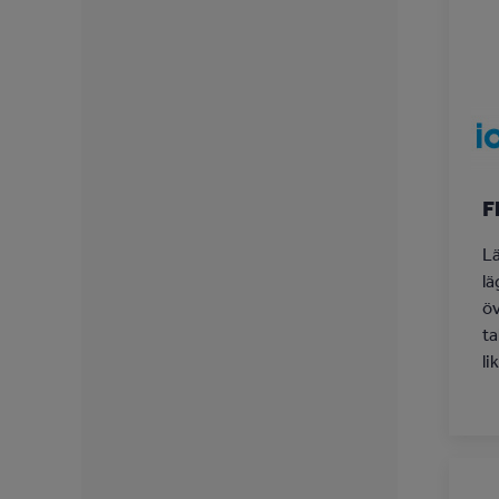
F
Lä
lä
öv
ta
li