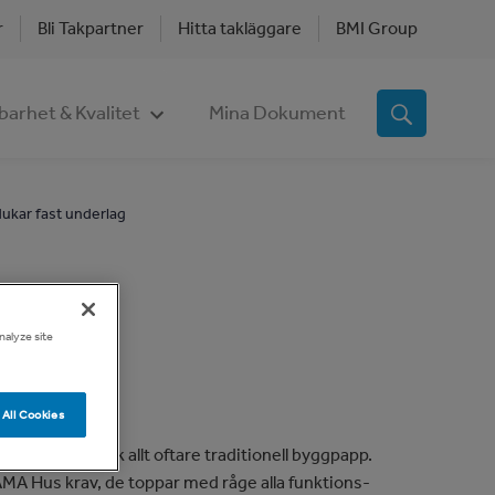
r
Bli Takpartner
Hitta takläggare
BMI Group
barhet & Kvalitet
Mina Dokument
ukar fast underlag
ag
nalyze site
All Cookies
a underlagsduk allt oftare traditionell byggpapp.
l AMA Hus krav, de toppar med råge alla funktions-