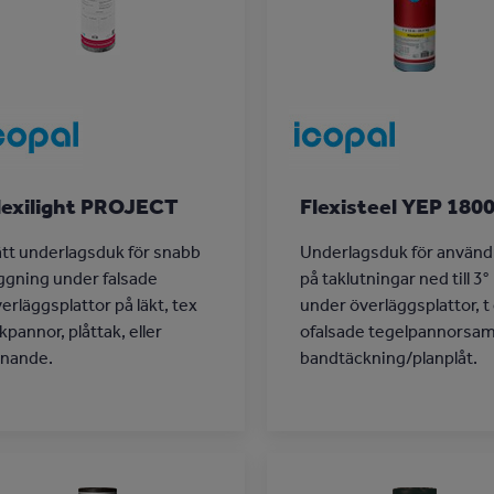
lexilight PROJECT
Flexisteel YEP 180
tt underlagsduk för snabb
Underlagsduk för använd
ggning under falsade
på taklutningar ned till 3°
erläggsplattor på läkt, tex
under överläggsplattor, t
kpannor, plåttak, eller
ofalsade tegelpannorsa
knande.
bandtäckning/planplåt.