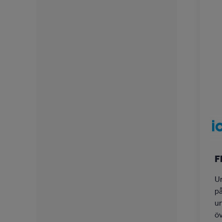
F
U
på
un
öv