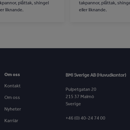
kpannor, plåttak, shingel
takpannor, plåttak, shing
ler liknande.
eller liknande.
Om oss
BMI Sverige AB (Huvudkontor)
Kontakt
Pulpetgatan 20
215 37 Malmö
Om oss
Sverige
Nyheter
+46 (0) 40-24 74 00
Karriär