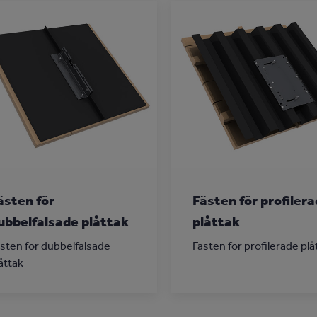
ästen för
Fästen för profiler
ubbelfalsade plåttak
plåttak
sten för dubbelfalsade
Fästen för profilerade plå
åttak