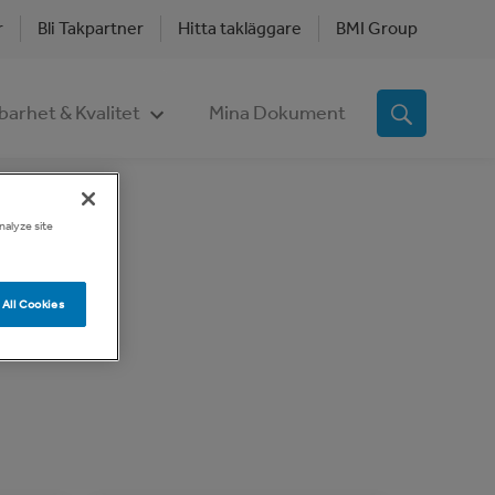
r
Bli Takpartner
Hitta takläggare
BMI Group
barhet & Kvalitet
Mina Dokument
nalyze site
All Cookies