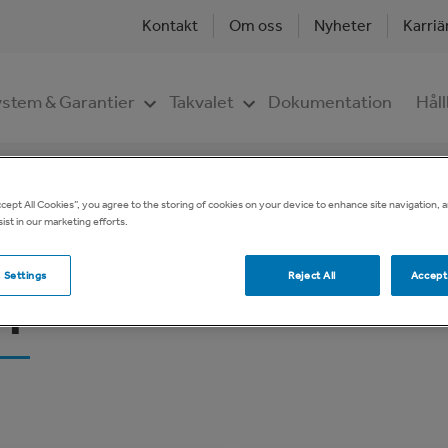
Kontakt
Om oss
Nyheter
Karriä
stem & Garantier
Takvalet
Dokumentation
Håll
er
Taksäkerhet
För plåttak
u
ccept All Cookies”, you agree to the storing of cookies on your device to enhance site navigation, a
ist in our marketing efforts.
 Settings
Reject All
Accept 
e
 plåttak