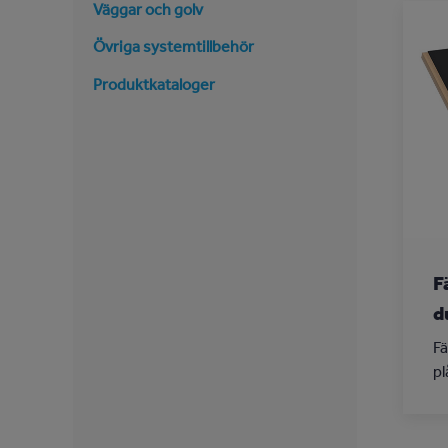
Väggar och golv
Övriga systemtillbehör
Produktkataloger
F
d
Fä
pl