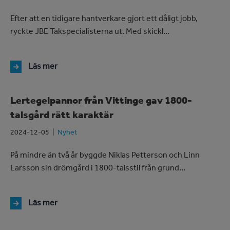
Efter att en tidigare hantverkare gjort ett dåligt jobb,
ryckte JBE Takspecialisterna ut. Med skickl...
Läs mer
Lertegelpannor från Vittinge gav 1800-
talsgård rätt karaktär
2024-12-05
Nyhet
På mindre än två år byggde Niklas Petterson och Linn
Larsson sin drömgård i 1800-talsstil från grund...
Läs mer