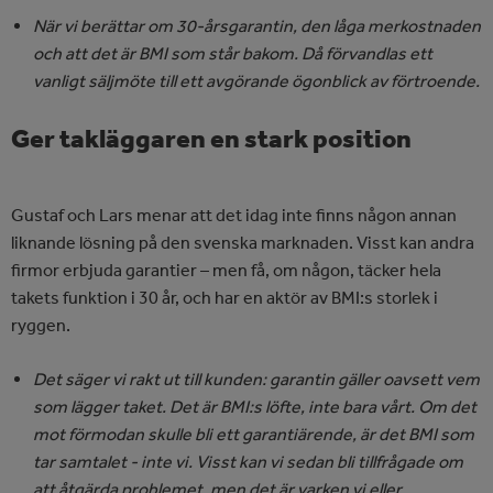
När vi berättar om 30-årsgarantin, den låga merkostnaden
och att det är BMI som står bakom. Då förvandlas ett
vanligt säljmöte till ett avgörande ögonblick av förtroende.
Ger takläggaren en stark position
Gustaf och Lars menar att det idag inte finns någon annan
liknande lösning på den svenska marknaden. Visst kan andra
firmor erbjuda garantier – men få, om någon, täcker hela
takets funktion i 30 år, och har en aktör av BMI:s storlek i
ryggen.
Det säger vi rakt ut till kunden: garantin gäller oavsett vem
som lägger taket. Det är BMI:s löfte, inte bara vårt. Om det
mot förmodan skulle bli ett garantiärende, är det BMI som
tar samtalet - inte vi. Visst kan vi sedan bli tillfrågade om
att åtgärda problemet, men det är varken vi eller