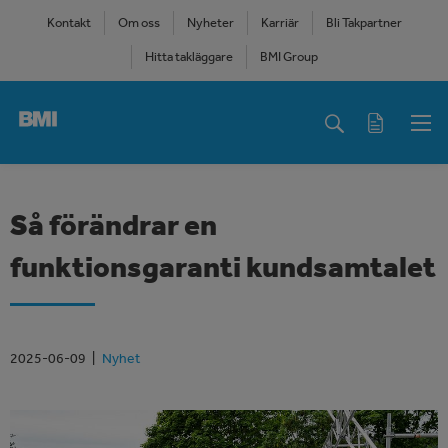
Skip
Kontakt
Om oss
Nyheter
Karriär
Bli Takpartner
to
Hitta takläggare
BMI Group
main
content
Main
navigation
Så förändrar en
funktionsgaranti kundsamtalet
2025-06-09
Nyhet