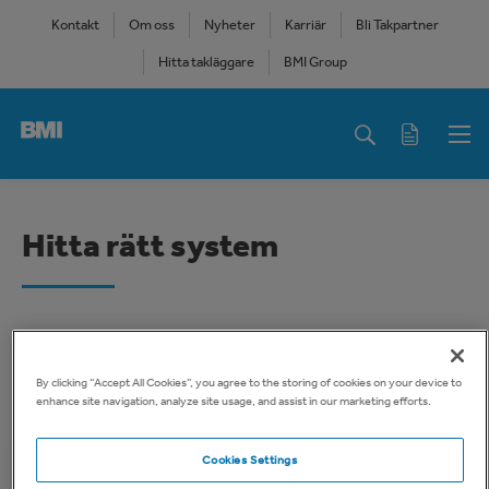
Skip
Kontakt
Om oss
Nyheter
Karriär
Bli Takpartner
to
Hitta takläggare
BMI Group
main
content
Main
navigation
Hitta rätt system
Välj typ av isolering:
By clicking “Accept All Cookies”, you agree to the storing of cookies on your device to
enhance site navigation, analyze site usage, and assist in our marketing efforts.
Cookies Settings