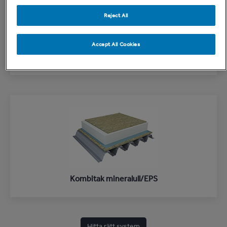
Reject All
Accept All Cookies
Homogent tak av mineralull
Kombitak mineralull/EPS
You
Hitta rätt system