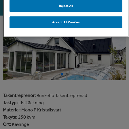
Byggperiod:
2023
Reject All
Accept All Cookies
Takentreprenör:
Bunkeflo Takentreprenad
Taktyp:
Listtäckning
Material:
Mono P Kristallsvart
Takyta:
250 kvm
Ort:
Kävlinge