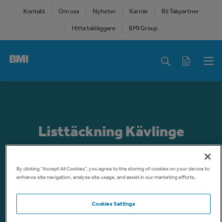
Skip
Kontakt
Om oss
Nyheter
Karriär
Bli Takpartner
to
Hitta takläggare
BMI Group
main
content
Main
navigation
Listtäckning Kävlinge
Takentreprenör:
Bunkeflo Takentreprenad
By clicking “Accept All Cookies”, you agree to the storing of cookies on your device to
Taktyp:
Listtäckning
enhance site navigation, analyze site usage, and assist in our marketing efforts.
Material:
Mono P Kristallsvart
Takyta:
250 kvm
Cookies Settings
Ort:
Kävlinge