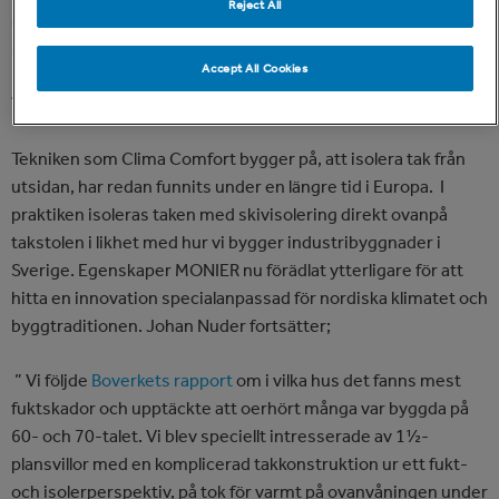
Reject All
nordiska marknaden. Nu kan vi erbjuda helhetslösning för att
minska fukt, spara energi och ge komfort i boendet”.
Accept All Cookies
Testprojekt 1½-plansvilla byggd 1970 Södertälje
Tekniken som Clima Comfort bygger på, att isolera tak från
utsidan, har redan funnits under en längre tid i Europa. I
praktiken isoleras taken med skivisolering direkt ovanpå
takstolen i likhet med hur vi bygger industribyggnader i
Sverige. Egenskaper MONIER nu förädlat ytterligare för att
hitta en innovation specialanpassad för nordiska klimatet och
byggtraditionen. Johan Nuder fortsätter;
” Vi följde
Boverkets rapport
om i vilka hus det fanns mest
fuktskador och upptäckte att oerhört många var byggda på
60- och 70-talet. Vi blev speciellt intresserade av 1½-
plansvillor med en komplicerad takkonstruktion ur ett fukt-
och isolerperspektiv, på tok för varmt på ovanvåningen under