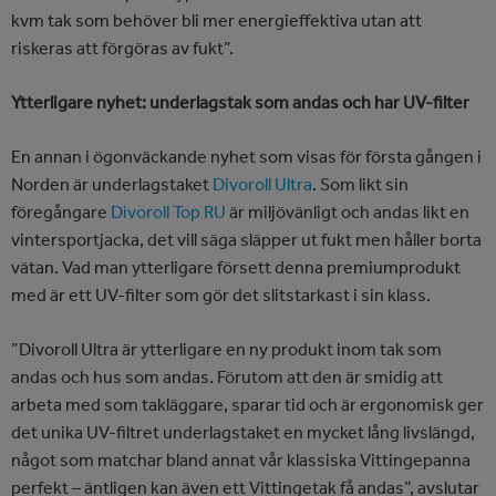
kvm tak som behöver bli mer energieffektiva utan att
riskeras att förgöras av fukt”.
Ytterligare nyhet: underlagstak som andas och har UV-filter
En annan i ögonväckande nyhet som visas för första gången i
Norden är underlagstaket
Divoroll Ultra
. Som likt sin
föregångare
Divoroll Top RU
är miljövänligt och andas likt en
vintersportjacka, det vill säga släpper ut fukt men håller borta
vätan. Vad man ytterligare försett denna premiumprodukt
med är ett UV-filter som gör det slitstarkast i sin klass.
”Divoroll Ultra är ytterligare en ny produkt inom tak som
andas och hus som andas. Förutom att den är smidig att
arbeta med som takläggare, sparar tid och är ergonomisk ger
det unika UV-filtret underlagstaket en mycket lång livslängd,
något som matchar bland annat vår klassiska Vittingepanna
perfekt – äntligen kan även ett Vittingetak få andas”, avslutar