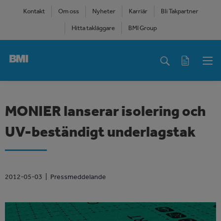
Skip
Kontakt
Om oss
Nyheter
Karriär
Bli Takpartner
to
Hitta takläggare
BMI Group
main
content
Main
navigation
MONIER lanserar isolering och
UV-beständigt underlagstak
2012-05-03
Pressmeddelande