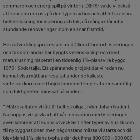
sommaren och energispill på vintern. Därför valde vi också
att koncentrera oss på den typen av hus och att hitta en bra
helhetslösning för isolering och tak, då många står inför
stundande renoveringar inom en snar framtid. ”
Hela utvecklingsprocessen med Clima Comfort-isoleringen
och tak som andas har byggts vetenskapligt och med
mätutrusning placerat i en tidsenlig 1½-plansvilla byggd
1970 i Södertälje. Ett spännande projekt där vi redan nu
kunnat visa mätbara resultat under de kallaste
vinterveckorna med höjda inomhustemperaturer samtidigt
som fuktigheten minskat på vinden.
” Mätresultaten vi fått är helt otroliga”, fyller Johan Nuder i.
Nu hoppas vi självklart att vår innovation med isoleringen
även kommer att kunna utvecklas till fler typer av hus liksom
till nybyggnationer, men någonstans måste vi starta och då
blev bland 1½-plans typhus där det finns 800 000 – 900 000