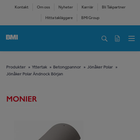
Skip
Kontakt
Om oss
Nyheter
Karriär
Bli Takpartner
to
Hitta takläggare
BMI Group
main
content
Main
navigation
You
Produkter
Yttertak
Betongpannor
Jönåker Polar
Jönåker Polar Ändnock Början
are
here