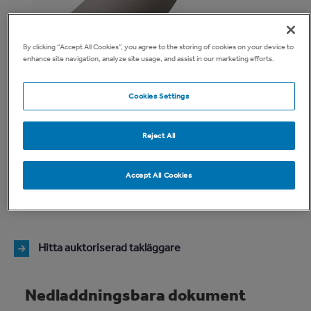
By clicking “Accept All Cookies”, you agree to the storing of cookies on your device to
enhance site navigation, analyze site usage, and assist in our marketing efforts.
Cookies Settings
Jönåker Polar Ändnock Början
Reject All
Accept All Cookies
Startpanna med gavel för horisontella nockar.
Hitta auktoriserad takläggare
Nedladdningsbara dokument