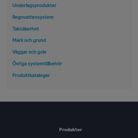
Underlagsprodukter
Regnvattensystem
Taksäkerhet
Mark och grund
Väggar och golv
Övriga systemtillbehör
Produktkataloger
Produkter