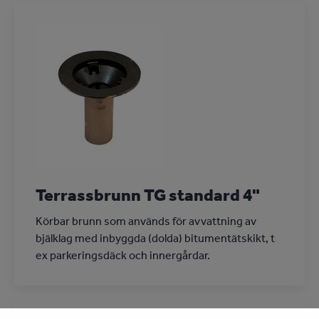
Terrassbrunn TG standard 4"
Körbar brunn som används för avvattning av
bjälklag med inbyggda (dolda) bitumentätskikt, t
ex parkeringsdäck och innergårdar.