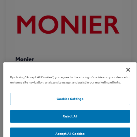
Monier
Erbjuder kompletta taklösningar av både tegel
och betong, tillsammans med
By clicking “Accept All Cookies”, you agree to the storing of cookies on your device to
enhance site navigation, analyze site usage, and assist in our marketing efforts.
underlagsprodukter och taksäkerhet.
Cookies Settings
Reject All
Accept All Cookies