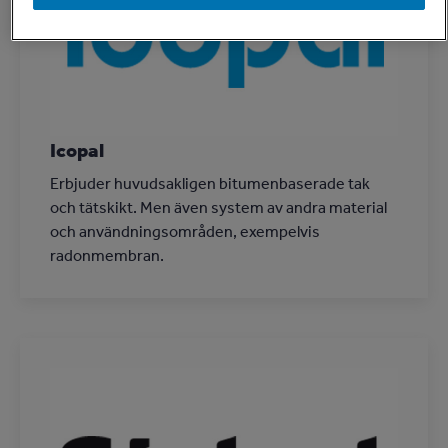
Icopal
Erbjuder huvudsakligen bitumenbaserade tak
och tätskikt. Men även system av andra material
och användningsområden, exempelvis
radonmembran.