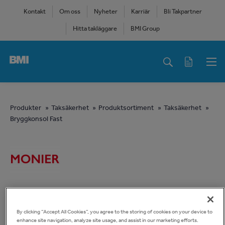
Skip
Kontakt
Om oss
Nyheter
Karriär
Bli Takpartner
to
Hitta takläggare
BMI Group
main
content
Main
navigation
You
Produkter
Taksäkerhet
Produktsortiment
Taksäkerhet
Bryggkonsol Fast
are
here
By clicking “Accept All Cookies”, you agree to the storing of cookies on your device to
enhance site navigation, analyze site usage, and assist in our marketing efforts.