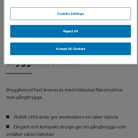
Cookies Settings
Reject All
Accept All Cookies
Bryggkonsol Fast
Bryggkonsol Fast levereras med inklusive flänsmuttrar
mot gångbrygga.
Stabilt utförande ger användaren en säker känsla
Elegant och kompakt design ger en gångbrygga som
smälter väl in i takytan