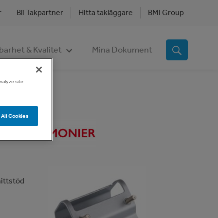
r
Bli Takpartner
Hitta takläggare
BMI Group
barhet & Kvalitet
Mina Dokument
nalyze site
e Takstege
All Cookies
mittstöd