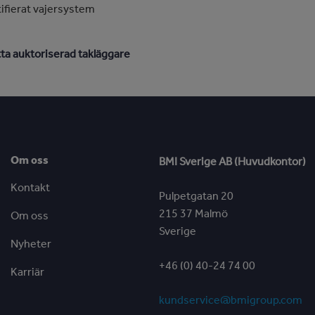
ifierat vajersystem
tta auktoriserad takläggare
Om oss
BMI Sverige AB (Huvudkontor)
Kontakt
Pulpetgatan 20
215 37 Malmö
Om oss
Sverige
Nyheter
+46 (0) 40-24 74 00
Karriär
kundservice@bmigroup.com