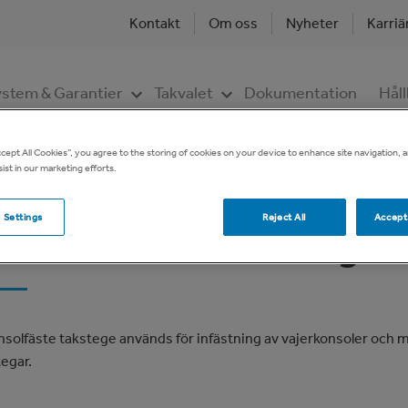
Kontakt
Om oss
Nyheter
Karriä
stem & Garantier
Takvalet
Dokumentation
Håll
ccept All Cookies”, you agree to the storing of cookies on your device to enhance site navigation, a
ist in our marketing efforts.
er
Taksäkerhet
Produktsortiment
Taksäkerhet
Vajerkonsolfäst
u
 Settings
Reject All
Accept 
jerkonsolfäste Takstege
e
nsolfäste takstege används för infästning av vajerkonsoler och 
tegar.