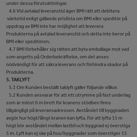
under dessa förutsättningar.
4.6 Vid avtalad leveranstid äger BMI rätt att debitera
väntetid enligt gällande prislista om BMI eller speditör på
uppdrag av BMI inte har möjlighet att leverera
Produkterna på avtalad leveranstid och detta inte beror på
BMI eller speditören.
4.7 BMI förbehåller sig rätten att byta emballage mot vad
som angetts på Orderbekräftelse, om det anses
nödvändigt för att säkra leverans och förhindra skador på
Produkterna.
5. TAKLYFT
5.1 Om Kunden beställt taklyft gäller följande villkor.
5.2 Kunden ansvarar för att ett utrymme på fast underlag
som är minst 6 m brett för kranens stödben finns
tillgängligt på leveransadressen. Avståndet till byggnaden
avgör hur högt/långt kranen kan lyfta. För att lyfta 15 m
högt bör avståndet mellan lastbil och byggnad ej överstiga
5 m. Lyft kan ej ske på hus/byggnader som överstiger 15