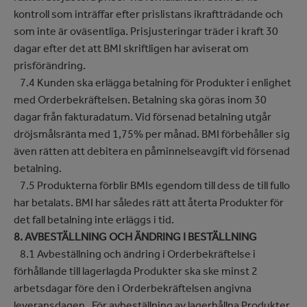
kontroll som inträffar efter prislistans ikraftträdande och
som inte är oväsentliga. Prisjusteringar träder i kraft 30
dagar efter det att BMI skriftligen har aviserat om
prisförändring.
7.4 Kunden ska erlägga betalning för Produkter i enlighet
med Orderbekräftelsen. Betalning ska göras inom 30
dagar från fakturadatum. Vid försenad betalning utgår
dröjsmålsränta med 1,75% per månad. BMI förbehåller sig
även rätten att debitera en påminnelseavgift vid försenad
betalning.
7.5 Produkterna förblir BMIs egendom till dess de till fullo
har betalats. BMI har således rätt att återta Produkter för
det fall betalning inte erläggs i tid.
8. AVBESTÄLLNING OCH ÄNDRING I BESTÄLLNING
8.1 Avbeställning och ändring i Orderbekräftelse i
förhållande till lagerlagda Produkter ska ske minst 2
arbetsdagar före den i Orderbekräftelsen angivna
leveransdagen. För avbeställning av lagerhållna Produkter