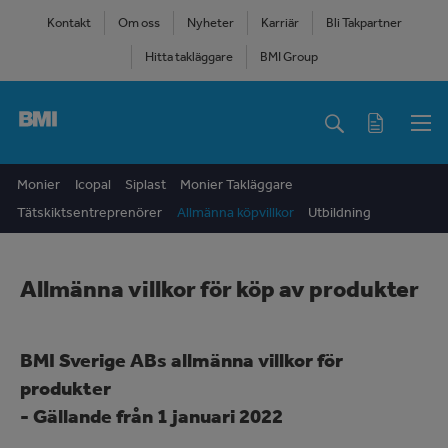
Skip
Kontakt
Om oss
Nyheter
Karriär
Bli Takpartner
to
Hitta takläggare
BMI Group
main
content
Main
navigation
Secondary
Monier
Icopal
Siplast
Monier Takläggare
top
Tätskiktsentreprenörer
Allmänna köpvillkor
Utbildning
menu
Allmänna villkor för köp av produkter
BMI Sverige ABs allmänna villkor för
produkter
- Gällande från 1 januari 2022