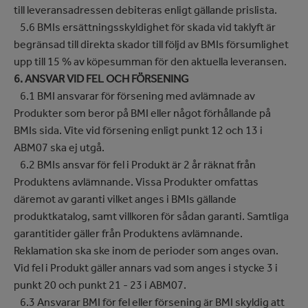
till leveransadressen debiteras enligt gällande prislista.
5.6 BMIs ersättningsskyldighet för skada vid taklyft är
begränsad till direkta skador till följd av BMIs försumlighet
upp till 15 % av köpesumman för den aktuella leveransen.
6. ANSVAR VID FEL OCH FÖRSENING
6.1 BMI ansvarar för försening med avlämnade av
Produkter som beror på BMI eller något förhållande på
BMIs sida. Vite vid försening enligt punkt 12 och 13 i
ABM07 ska ej utgå.
6.2 BMIs ansvar för fel i Produkt är 2 år räknat från
Produktens avlämnande. Vissa Produkter omfattas
däremot av garanti vilket anges i BMIs gällande
produktkatalog, samt villkoren för sådan garanti. Samtliga
garantitider gäller från Produktens avlämnande.
Reklamation ska ske inom de perioder som anges ovan.
Vid fel i Produkt gäller annars vad som anges i stycke 3 i
punkt 20 och punkt 21 - 23 i ABM07.
6.3 Ansvarar BMI för fel eller försening är BMI skyldig att