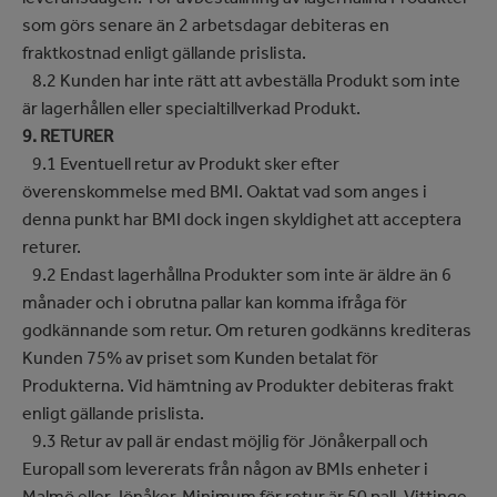
som görs senare än 2 arbetsdagar debiteras en
fraktkostnad enligt gällande prislista.
8.2 Kunden har inte rätt att avbeställa Produkt som inte
är lagerhållen eller specialtillverkad Produkt.
9. RETURER
9.1 Eventuell retur av Produkt sker efter
överenskommelse med BMI. Oaktat vad som anges i
denna punkt har BMI dock ingen skyldighet att acceptera
returer.
9.2 Endast lagerhållna Produkter som inte är äldre än 6
månader och i obrutna pallar kan komma ifråga för
godkännande som retur. Om returen godkänns krediteras
Kunden 75% av priset som Kunden betalat för
Produkterna. Vid hämtning av Produkter debiteras frakt
enligt gällande prislista.
9.3 Retur av pall är endast möjlig för Jönåkerpall och
Europall som levererats från någon av BMIs enheter i
Malmö eller Jönåker. Minimum för retur är 50 pall. Vittinge