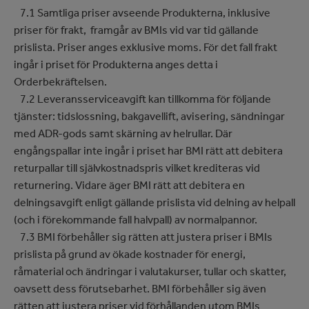
7.1 Samtliga priser avseende Produkterna, inklusive
priser för frakt, framgår av BMIs vid var tid gällande
prislista. Priser anges exklusive moms. För det fall frakt
ingår i priset för Produkterna anges detta i
Orderbekräftelsen.
7.2 Leveransserviceavgift kan tillkomma för följande
tjänster: tidslossning, bakgavellift, avisering, sändningar
med ADR-gods samt skärning av helrullar. Där
engångspallar inte ingår i priset har BMI rätt att debitera
returpallar till självkostnadspris vilket krediteras vid
returnering. Vidare äger BMI rätt att debitera en
delningsavgift enligt gällande prislista vid delning av helpall
(och i förekommande fall halvpall) av normalpannor.
7.3 BMI förbehåller sig rätten att justera priser i BMIs
prislista på grund av ökade kostnader för energi,
råmaterial och ändringar i valutakurser, tullar och skatter,
oavsett dess förutsebarhet. BMI förbehåller sig även
rätten att justera priser vid förhållanden utom BMIs