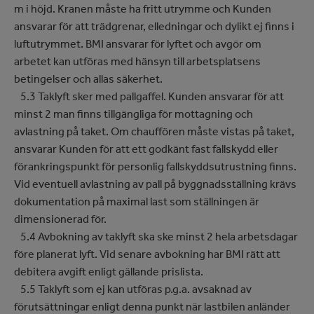
m i höjd. Kranen måste ha fritt utrymme och Kunden
ansvarar för att trädgrenar, elledningar och dylikt ej finns i
luftutrymmet. BMI ansvarar för lyftet och avgör om
arbetet kan utföras med hänsyn till arbetsplatsens
betingelser och allas säkerhet.
5.3 Taklyft sker med pallgaffel. Kunden ansvarar för att
minst 2 man finns tillgängliga för mottagning och
avlastning på taket. Om chauffören måste vistas på taket,
ansvarar Kunden för att ett godkänt fast fallskydd eller
förankringspunkt för personlig fallskyddsutrustning finns.
Vid eventuell avlastning av pall på byggnadsställning krävs
dokumentation på maximal last som ställningen är
dimensionerad för.
5.4 Avbokning av taklyft ska ske minst 2 hela arbetsdagar
före planerat lyft. Vid senare avbokning har BMI rätt att
debitera avgift enligt gällande prislista.
5.5 Taklyft som ej kan utföras p.g.a. avsaknad av
förutsättningar enligt denna punkt när lastbilen anländer