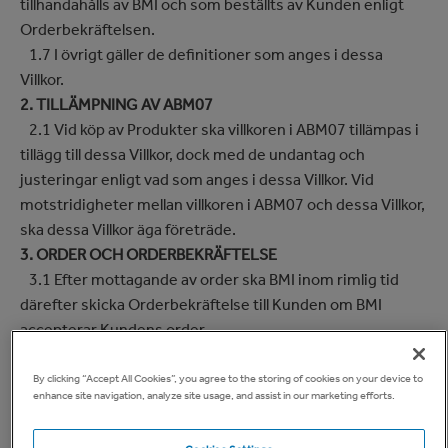
tillhandahålls av BMI och som beställts av Kunden enligt
Orderbekräftelsen.
1.7 I övrigt gäller de definitioner som anges i dessa
Villkor.
2. TILLÄMPNING AV ABM07
2.1 Vid köp av Produkter ska villkoren i ABM07 tillämpas i
tillägg till dessa Villkor, dock med de undantag och
justeringar enligt vad som anges i dessa Villkor. Vid
motstridigheter mellan villkoren i ABM07 och dessa Villkor,
ska dessa Villkor äga företräde.
3. ORDER OCH ORDERBEKRÄFTELSE
3.1 Efter mottagande av order ska BMI inom rimlig tid
därefter skicka Orderbekräftelse till Kunden om BMI
accepterar Kundens order.
3.2 BMI har rätt att göra särskild kreditprövning av
Kunden.
By clicking “Accept All Cookies”, you agree to the storing of cookies on your device to
enhance site navigation, analyze site usage, and assist in our marketing efforts.
3.3 Om det finns befogad anledning att befara att
Kunden inte kommer att fullgöra sina