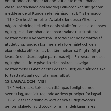
omfattande ändringar får dock alltid ske med 1 månads
varsel. Meddelande om ändring i Villkoren kan ske genom
meddelande till Kunden eller på någon av BMIs hemsidor.
11.4 Om bestämmelse i Avtalet eller dessa Villkor av
någon anledning helt eller delvis skulle förklaras eller anses
ogiltig, icke tillämpbar eller annars sakna rättskraft ska
bestämmelsen av parterna justeras eller helt ersättas så
att det ursprungliga kommersiella föremålet och den
ekonomiska effekten av bestämmelsen så långt möjligt
kvarstår och återspeglar parternas vilja. En bestämmelses
ogiltighet ska inte påverka eller inskränka övriga
bestämmelser i Avtalet eller dessa Villkor, vilka således ska
fortsätta att gälla och tillämpas fullt ut.
12. LAGVAL OCH TVIST
12.1 Avtalet ska tolkas och tillämpas i enlighet med
svensk lag, utan iakttagande av dess principer för lagval.
12.2 Tvist i anledning av Avtalet ska slutligt avgöras
genom skiljedom vid Stockholms Handelskammares