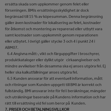
ersätta skada som uppkommer genom felet eller
förseningen. BMIs ersättningsskyldighet är dock
begränsad till 15 % av köpesumman. Denna begränsning
gäller även kostnader för lokalisering av felet, kostnader
för åtkomst och montering av reparerad eller utbytt vara
samt kostnader som uppkommit genom reparationen
eller utbytet. I övrigt gäller stycke 3 och 4 i punkt 24 i
ABM07.
6.4 Angivna mått-, vikt och färguppgifter i broschyrer,
produktkataloger eller dylikt utgör cirkaangivelser och
mindre avvikelser från desamma ska ej anses utgöra fel. Ej
heller ska kalkutfällningar anses utgöra fel.
6.5 Kunden ansvarar för att eventuell information, mått
och ritningar som Kunden uppgett till BMI är korrekt och
fullständig. BMI ansvarar inte för fel i beräkningar, mängder
och uträkningar baserade på Kundens information och har
rätt till ersättning vid fel som beror på Kunden.
7. PRISER OCH BETALNINGSVILLKOR