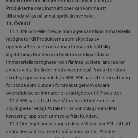
kontakta BMI innan montering och användning av
Produkterna sker. Instruktioner kan komma att
tillhandahållas på annat språk än svenska.
11. ÖVRIGT
11.1 BMI och/eller tredje man äger samtliga immateriella
rättigheter till Produkterna som skyddas av
upphovsrättslagen och annan immaterialrättslig
lagstiftning. Kunden ska beakta samtliga sådana
immateriella rättigheter och får inte kopiera, ändra eller
annars vidta åtgärder med avseende på Produkter utan
skriftligt godkännande från BMI. BMI har rätt till ersättning
för skada som Kunden förorsakat genom sådant
överträdelse av immateriella rättigheter till Produkter.
11.2 BMI har rätt att överlåta sina rättigheter eller
skyldigheter enligt Avtalet till annat bolag inom BMIs
koncerngrupp utan samtycke från Kunden.
11.3 Om inget annat anges i dessa Villkor, har BMI rätt att
ändra dessa Villkor med 2 månaders varsel. Mindre