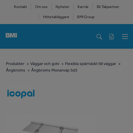
Skip
Kontakt
Om oss
Nyheter
Karriär
Bli Takpartner
to
Hitta takläggare
BMI Group
main
content
Main
navigation
You
Produkter
Väggar och golv
Flexibla spärrskikt till väggar
Ångbroms
Ångbroms Monarvap Sd5
are
here