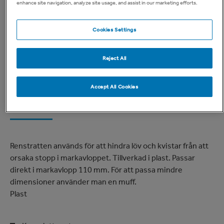
enhance site navigation, analyze site usage, and assist in our marketing efforts.
Cookies Settings
Reject All
Accept All Cookies
Renstratt
Renstratten används för att hindra löv och kvistar från att
orsaka stopp i markavloppet. Tillverkad i plast. Passar
direkt i markavlopp 110 mm. För att passa mindre
dimensioner använder man en muff.
Plast