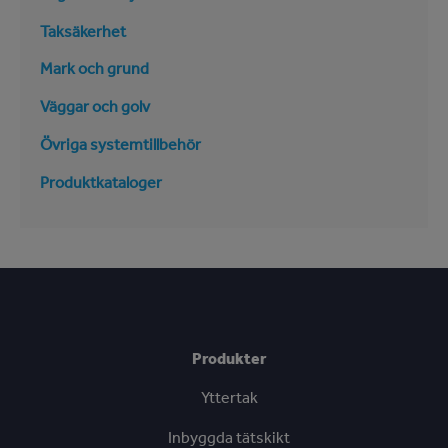
Taksäkerhet
Mark och grund
Väggar och golv
Övriga systemtillbehör
Produktkataloger
Produkter
Yttertak
Inbyggda tätskikt