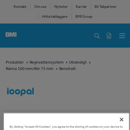
Skip
Kontakt
Om oss
Nyheter
Karriär
Bli Takpartner
to
Hitta takläggare
BMI Group
main
content
Main
navigation
You
Produkter
Regnvattensystem
Utvändigt
Ränna 100 mm/Rör 75 mm
Renstratt
are
here
By clicking “Accept All Cookies”, you agree to the storing of cookies on your device to