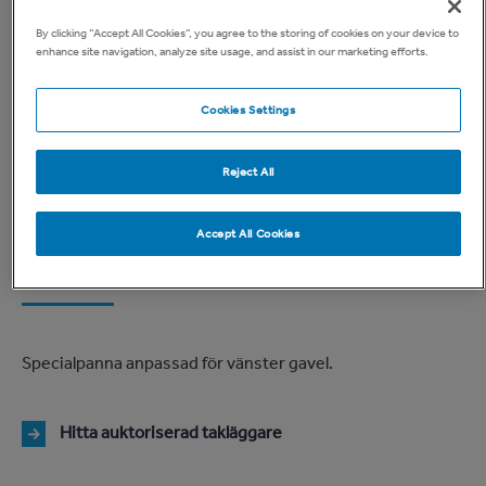
By clicking “Accept All Cookies”, you agree to the storing of cookies on your device to
enhance site navigation, analyze site usage, and assist in our marketing efforts.
Cookies Settings
Reject All
Aerlox 2.0 Gavelpanna
Accept All Cookies
Vänster
Specialpanna anpassad för vänster gavel.
Hitta auktoriserad takläggare