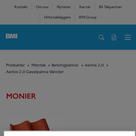
Skip
Kontakt
Om oss
Nyheter
Karriär
Bli Takpartner
to
Hitta takläggare
BMI Group
main
content
Main
navigation
You
Produkter
Yttertak
Betongpannor
Aerlox 2.0
Aerlox 2.0 Gavelpanna Vänster
are
here