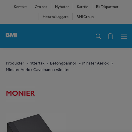
Skip
Kontakt
Om oss
Nyheter
Karriär
Bli Takpartner
to
Hitta takläggare
BMI Group
main
content
Main
navigation
You
Produkter
Yttertak
Betongpannor
Minster Aerlox
Minster Aerlox Gavelpanna Vänster
are
here