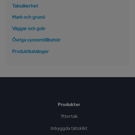
Taksäkerhet
Mark och grund
Väggar och golv
Övriga systemtillbehör
Produktkataloger
Produkter
Yttertak
Inbyggda tätskikt