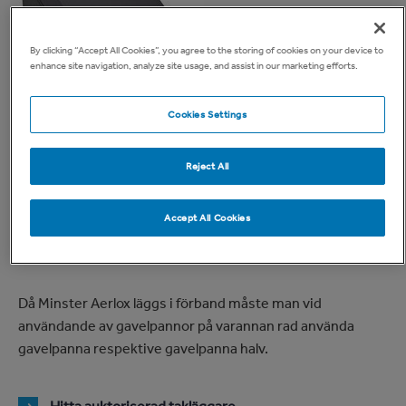
By clicking “Accept All Cookies”, you agree to the storing of cookies on your device to
enhance site navigation, analyze site usage, and assist in our marketing efforts.
Cookies Settings
Reject All
Minster Aerlox Gavelpanna
Vänster
Accept All Cookies
Då Minster Aerlox läggs i förband måste man vid
användande av gavelpannor på varannan rad använda
gavelpanna respektive gavelpanna halv.